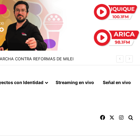
 LA NORMALIZACIÓN DE VÍNCULOS BILATERALES
yectos con Identidad
Streaming en vivo
Señal en vivo
Facebook
X
Instag
Bu