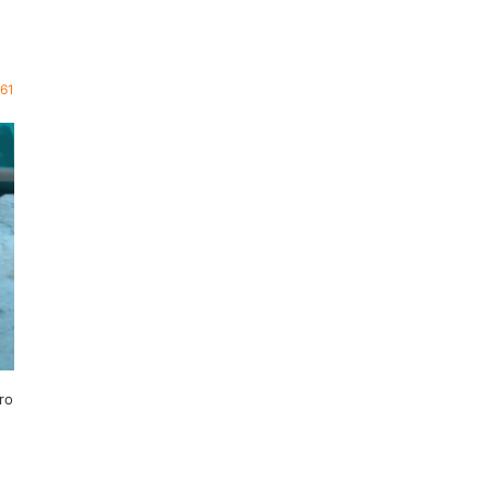
761
ro