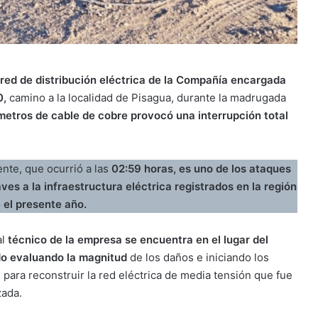
 red de distribución eléctrica de la Compañía encargada
0,
camino a la localidad de Pisagua, durante la madrugada
metros de cable de cobre provocó una interrupción total
ente, que ocurrió a las
02:59 horas, es uno de los ataques
ves a la infraestructura eléctrica registrados en la región
 el presente año.
al
técnico de la empresa se encuentra en el lugar del
o evaluando la magnitud
de los daños e iniciando los
 para reconstruir la red eléctrica de media tensión que fue
zada.