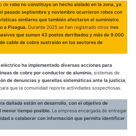
po de
robo no constituye un hecho aislado en la zona, ya
el pasado septiembre y noviembre ocurrieron robos con
rísticas similares que también afectaron el suministro
co a Pisagua.
Durante 2025 se han registrado otros t
res
asivos que suman 43 postes derribados y más de 9.000
de cable de cobre sustraído en los sectores de
 eléctrico ha implementado diversas acciones para
líneas de cobre por conductor de aluminio,
sistemas de
ón de denuncias y querellas sistemáticas ante la justicia,
a para que la comunidad reporte actividades sospechosas.
ra dañada están en desarrollo, con el objetivo de
el menor tiempo posible.
La empresa encargada de entregar
idad a colaborar con información que permita identificar