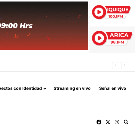
 FIN DEL BLOQUEO Y REPARACIONES DE GUERRA
yectos con Identidad
Streaming en vivo
Señal en vivo
Facebook
X
Instag
Bu