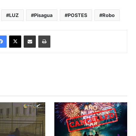
LUZ
Pisagua
POSTES
Robo
Facebook
X
Enviar vía email
Imprimir