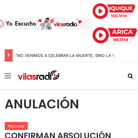
“NO VENIMOS A CELEBRAR LA MUERTE, SINO LA VIDA”: LA EMOTIVA ROMERÍA AL CEMENTERIO QUE MARCA EL CORAZÓN DE LA FIESTA DE SAN LORENZO
Menú
B
ANULACIÓN
Nacional
CONFIRMAN ABSOLUCIÓN