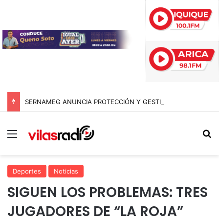
SERNAMEG ANUNCIA PROTECCIÓN Y GESTIONES DE REPATRIACIÓN PARA VÍCTIMAS DE RED DE EXPLOTACIÓN DESBARATADA EN TARAPACÁ
Menú
B
Deportes
Noticias
SIGUEN LOS PROBLEMAS: TRES
JUGADORES DE “LA ROJA”