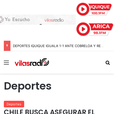
DEPORTES IQUIQUE IGUALA 1-1 ANTE COBRELOA Y RESCATA UN PUNTO ANTE EL LÍDER DEL ASCENSO
Menú
B
Deportes
Deportes
CHILE BUSCA ASEGURAR EL