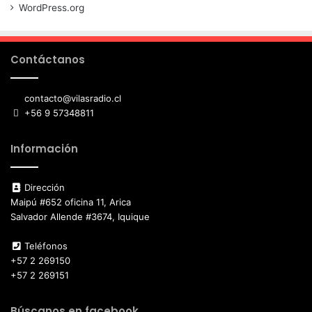
WordPress.org
Contáctanos
contacto@vilasradio.cl
+56 9 57348811
Información
Dirección
Maipú #652 oficina 11, Arica
Salvador Allende #3674, Iquique
Teléfonos
+57 2 269150
+57 2 269151
Búscanos en facebook