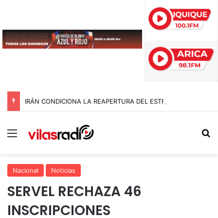
IRÁN CONDICIONA LA REAPERTURA DEL ESTRECHO DE ORMUZ Y EXIGE A ESTADOS UNIDOS EL FIN DEL BLOQUEO Y REPARACIONES DE GUERRA
Menú
B
Nacional
Noticias
SERVEL RECHAZA 46
INSCRIPCIONES