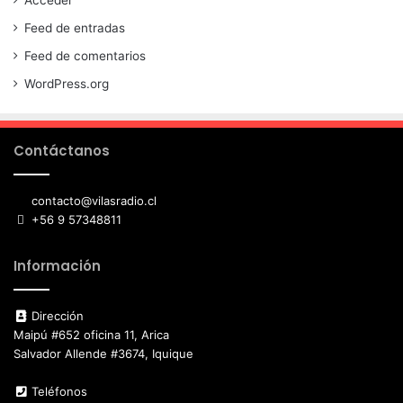
Acceder
Feed de entradas
Feed de comentarios
WordPress.org
Contáctanos
contacto@vilasradio.cl
+56 9 57348811
Información
Dirección
Maipú #652 oficina 11, Arica
Salvador Allende #3674, Iquique
Teléfonos