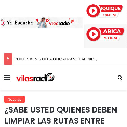
CHILE Y VENEZUELA OFICIALIZAN EL REINICIO DE RELACIONES CONSULARES Y AVANZAN HACIA LA NORMALIZACIÓN DE VÍNCULOS BILATERALES
Menú
B
Noticias
¿SABE USTED QUIENES DEBEN
LIMPIAR LAS RUTAS ENTRE