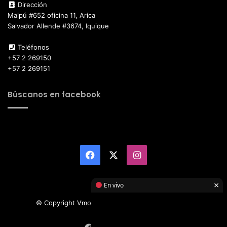
Dirección
Maipú #652 oficina 11, Arica
Salvador Allende #3674, Iquique
Teléfonos
+57 2 269150
+57 2 269151
Búscanos en facebook
Facebook
X
Instagram
×
En vivo
© Copyright Vmotor TI 2026, All Rights Reserved