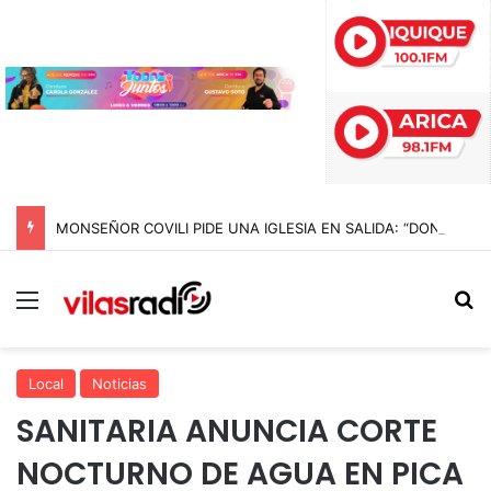
MONSEÑOR COVILI PIDE UNA IGLESIA EN SALIDA: “DONDE HAY UNA PERSONA CON NECESIDAD, ALLÍ ESTÁ LA IGLESIA”
Menú
B
Local
Noticias
SANITARIA ANUNCIA CORTE
NOCTURNO DE AGUA EN PICA