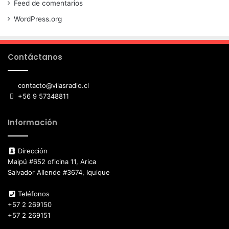
Feed de comentarios
WordPress.org
Contáctanos
contacto@vilasradio.cl
+56 9 57348811
Información
Dirección
Maipú #652 oficina 11, Arica
Salvador Allende #3674, Iquique
Teléfonos
+57 2 269150
+57 2 269151