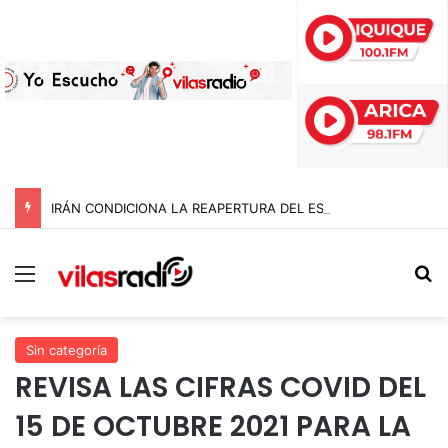
IRÁN CONDICIONA LA REAPERTURA DEL ESTRECHO DE ORMUZ Y EXIGE A ESTADOS UNIDOS EL FIN DEL BLOQUEO Y REPARACIONES DE GUERRA
Menú
B
Sin categoría
REVISA LAS CIFRAS COVID DEL
15 DE OCTUBRE 2021 PARA LA