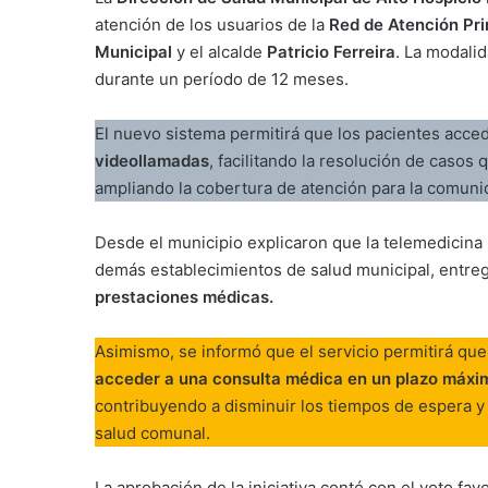
atención de los usuarios de la
Red de Atención Pri
Municipal
y el alcalde
Patricio Ferreira
. La modali
durante un período de 12 meses.
El nuevo sistema permitirá que los pacientes acce
videollamadas
, facilitando la resolución de casos
ampliando la cobertura de atención para la comuni
Desde el municipio explicaron que la telemedicina
demás establecimientos de salud municipal, entr
prestaciones médicas.
Asimismo, se informó que el servicio permitirá que
acceder a una consulta médica en un plazo máxi
contribuyendo a disminuir los tiempos de espera y
salud comunal.
La aprobación de la iniciativa contó con el voto fa