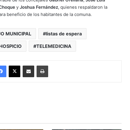
 Choque
y
Joshua Fernández
, quienes respaldaron la
ra beneficio de los habitantes de la comuna.
O MUNICIPAL
listas de espera
HOSPICIO
TELEMEDICINA
Facebook
X
Enviar vía email
Imprimir