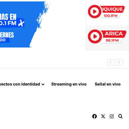
LORENZO
yectos con Identidad
Streaming en vivo
Señal en vivo
Facebook
X
Instag
Bu