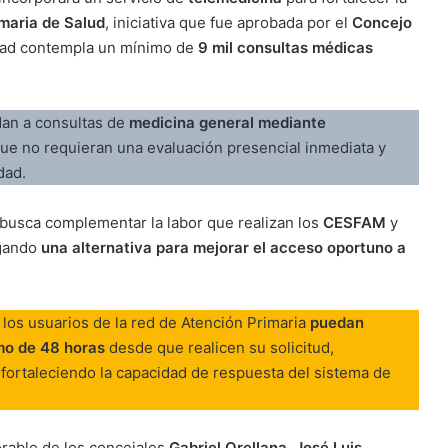
maria de Salud
, iniciativa que fue aprobada por el
Concejo
dad contempla un mínimo de
9 mil consultas médicas
dan a consultas de
medicina general mediante
 que no requieran una evaluación presencial inmediata y
dad.
 busca complementar la labor que realizan los
CESFAM
y
egando
una alternativa para mejorar el acceso oportuno a
 los usuarios de la red de Atención Primaria
puedan
mo de
48 horas
desde que realicen su solicitud,
 fortaleciendo la capacidad de respuesta del sistema de
vorable de los concejales
Gabriel Orellana
,
José Luis