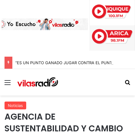
“ES UN PUNTO GANADO JUGAR CONTRA EL PUNTERO” HERNÁN PEÑA TRAS EL EMPATE CON COBRELOA
Menú
B
Noticias
AGENCIA DE
SUSTENTABILIDAD Y CAMBIO