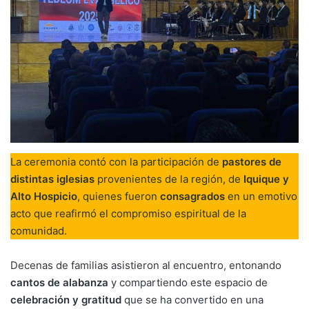
La ceremonia contó con la participación de
pastores de
distintas iglesias
provenientes de la región, de
Iquique y
Alto Hospicio
, quienes fueron
consagrados
en un emotivo
acto que reafirmó el compromiso espiritual de la
comunidad.
Decenas de familias asistieron al encuentro, entonando
cantos de alabanza
y compartiendo este espacio de
celebración y gratitud
que se ha convertido en una