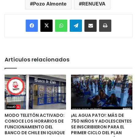
Pozo Almonte
RENUEVA
Facebook
X
WhatsApp
Telegram
Enviar vía email
Imprimir
Artículos relacionados
MODO TELETÓN ACTIVADO:
¡AL AGUA PATO!: MÁS DE
CONOCE LOS HORARIOS DE
750 NIÑOS Y ADOLESCENTES
FUNCIONAMIENTO DEL
SE INSCRIBIERON PARA EL
BANCO DE CHILE EN IQUIQUE
PRIMER CICLO DEL PLAN