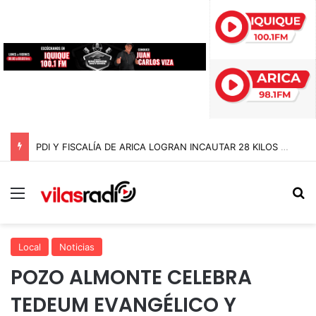
PDI Y FISCALÍA DE ARICA LOGRAN INCAUTAR 28 KILOS DE MARIHUANA OCULTOS EN UN CAMIÓN DE ALTO TONELAJE EN CHUNGARÁ
Menú
B
Local
Noticias
POZO ALMONTE CELEBRA
TEDEUM EVANGÉLICO Y