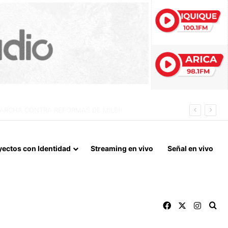
 LA NORMALIZACIÓN DE VÍNCULOS BILATERALES
yectos con Identidad
Streaming en vivo
Señal en vivo
Facebook
X
Instag
Bu