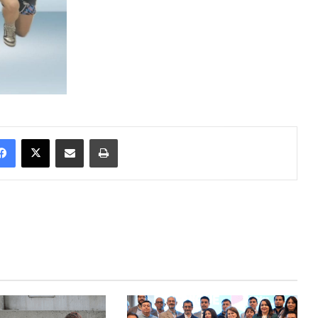
Facebook
X
Enviar vía email
Imprimir