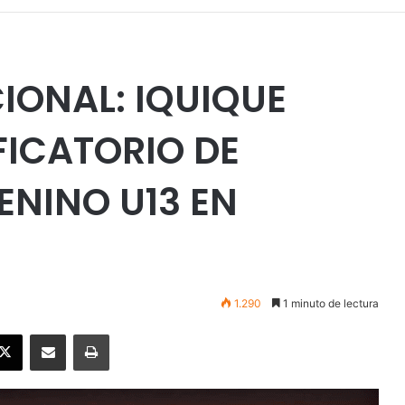
IONAL: IQUIQUE
FICATORIO DE
NINO U13 EN
1.290
1 minuto de lectura
ebook
X
Enviar vía email
Imprimir