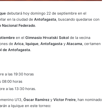
ique
debutará hoy domingo 22 de septiembre en el
ollar en la ciudad de
Antofagasta
, buscando quedarse con
 Nacional Federado
.
ptiembre
en el
Gimnasio Hrvatski Sokol
de la vecina
ciones de
Arica
,
Iquique
,
Antofagasta
y
Atacama
, certamen
l de Antofagasta
.
e a las 19:30 horas
s 08:00 horas
re a las 13:30 horas.
 femenino U13,
Óscar Ramírez
y
Víctor Freire
, han nominado
arán a Iquique en este torneo: