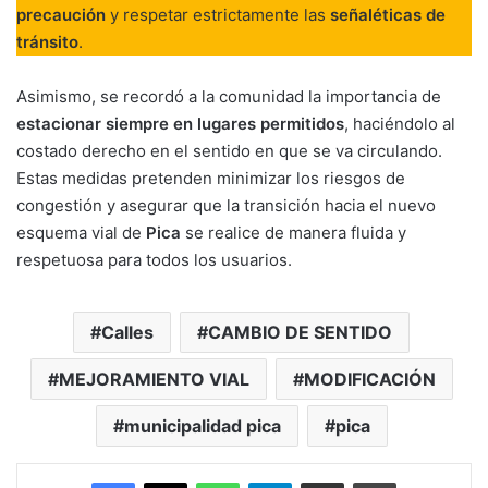
precaución
y respetar estrictamente las
señaléticas de
tránsito
.
Asimismo, se recordó a la comunidad la importancia de
estacionar siempre en lugares permitidos
, haciéndolo al
costado derecho en el sentido en que se va circulando.
Estas medidas pretenden minimizar los riesgos de
congestión y asegurar que la transición hacia el nuevo
esquema vial de
Pica
se realice de manera fluida y
respetuosa para todos los usuarios.
Calles
CAMBIO DE SENTIDO
MEJORAMIENTO VIAL
MODIFICACIÓN
municipalidad pica
pica
Facebook
X
WhatsApp
Telegram
Enviar vía email
Imprimir