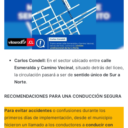
Carlos Condell:
En el sector ubicado entre
calle
Esmeralda y Camino Vecinal
, situado detrás del liceo,
la circulación pasará a ser de
sentido único de Sur a
Norte
.
RECOMENDACIONES PARA UNA CONDUCCIÓN SEGURA
Para evitar accidentes
o confusiones durante los
primeros días de implementación, desde el municipio
hicieron un llamado a los conductores a
conducir con