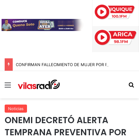
CONFIRMAN FALLECIMIENTO DE MUJER POR PARO CARDIORRESPIRATORIO EN CAMPING CALA CALA EN EL PUEBLO DE TARAPACÁ
Menú
B
Noticias
ONEMI DECRETÓ ALERTA
TEMPRANA PREVENTIVA POR