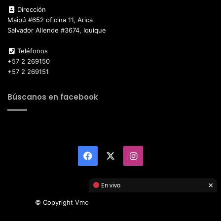
Dirección
Maipú #652 oficina 11, Arica
Salvador Allende #3674, Iquique
Teléfonos
+57 2 269150
+57 2 269151
Búscanos en facebook
Facebook
X
Instagram
×
En vivo
© Copyright Vmotor TI 2026, All Rights Reserved