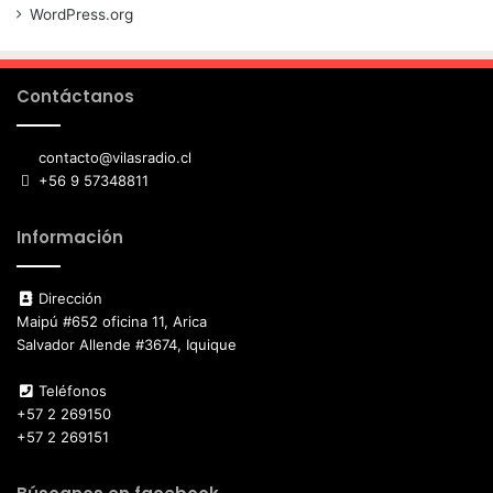
WordPress.org
Contáctanos
contacto@vilasradio.cl
+56 9 57348811
Información
Dirección
Maipú #652 oficina 11, Arica
Salvador Allende #3674, Iquique
Teléfonos
+57 2 269150
+57 2 269151