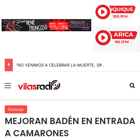
“NO VENIMOS A CELEBRAR LA MUERTE, SINO LA VIDA”: LA EMOTIVA ROMERÍA AL CEMENTERIO QUE MARCA EL CORAZÓN DE LA FIESTA DE SAN LORENZO
Menú
B
Noticias
MEJORAN BADÉN EN ENTRADA
A CAMARONES