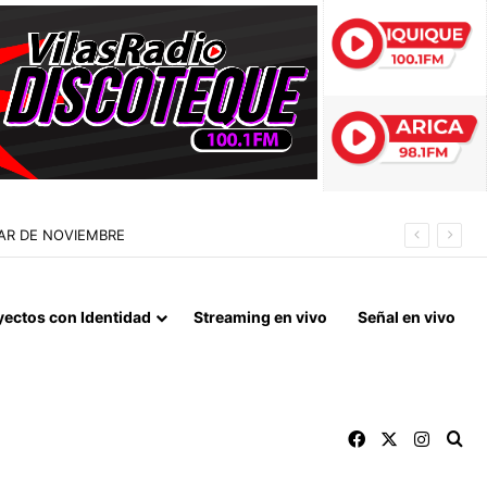
 QUE MARCA EL CORAZÓN DE LA FIESTA DE SAN LORENZO
yectos con Identidad
Streaming en vivo
Señal en vivo
Facebook
X
Instag
Bu