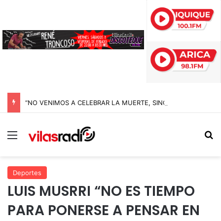
“NO VENIMOS A CELEBRAR LA MUERTE, SINO LA VIDA”: LA EMOTIVA ROMERÍA AL CEMENTERIO QUE MARCA EL CORAZÓN DE LA FIESTA DE SAN LORENZO
Menú
B
Deportes
LUIS MUSRRI “NO ES TIEMPO
PARA PONERSE A PENSAR EN