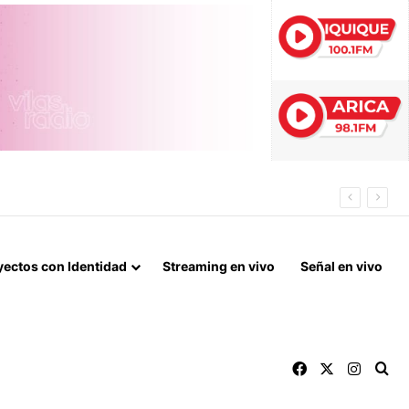
R EL BORO
yectos con Identidad
Streaming en vivo
Señal en vivo
Facebook
X
Instag
Bu