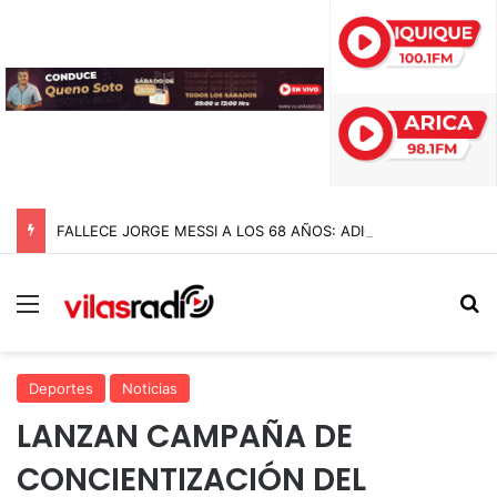
FALLECE JORGE MESSI A LOS 68 AÑOS: ADIÓS AL PADRE Y ARQUITECTO DE LA CARRERA DE LIONEL MESSI
Menú
B
Deportes
Noticias
LANZAN CAMPAÑA DE
CONCIENTIZACIÓN DEL