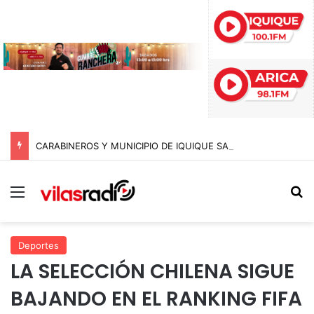
CARABINEROS Y MUNICIPIO DE IQUIQUE SACAN DE CIRCULACIÓN 10 MOTOCICLETAS Y DETIENEN A SEIS SUJETOS EN FISCALIZACIÓN NOCTURNA
Menú
B
Deportes
LA SELECCIÓN CHILENA SIGUE
BAJANDO EN EL RANKING FIFA