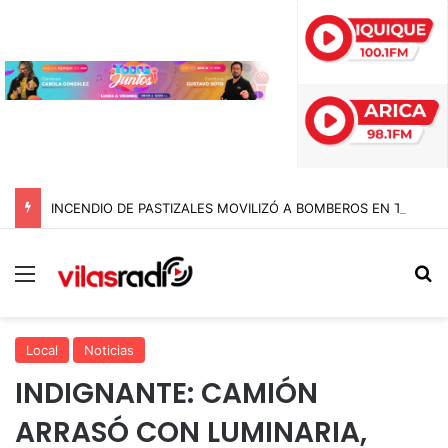
INCENDIO DE PASTIZALES MOVILIZÓ A BOMBEROS EN TARAPACÁ JUSTO AL TERMINAR LA VÍSPERA DE SAN LORENZO
Menú
B
Local
Noticias
INDIGNANTE: CAMIÓN
ARRASÓ CON LUMINARIA,