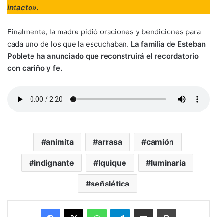
intacto».
Finalmente, la madre pidió oraciones y bendiciones para
cada uno de los que la escuchaban.
La familia de Esteban
Poblete ha anunciado que reconstruirá el recordatorio
con cariño y fe.
animita
arrasa
camión
indignante
Iquique
luminaria
señalética
Facebook
X
WhatsApp
Telegram
Enviar vía email
Imprimir