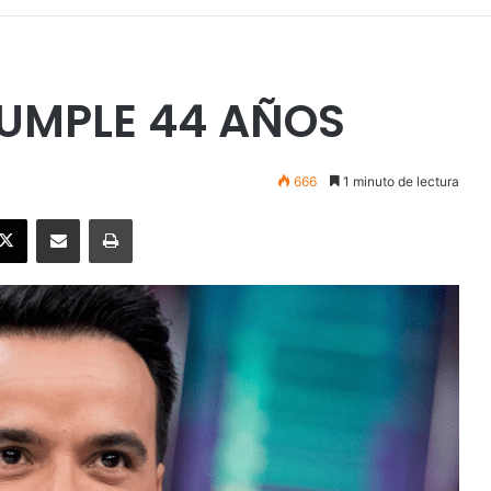
CUMPLE 44 AÑOS
666
1 minuto de lectura
ebook
X
Enviar vía email
Imprimir