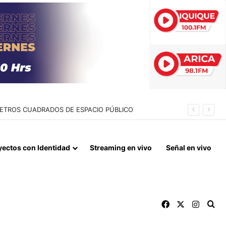
IO: 10 DETENIDOS Y 11 VÍCTIMAS RESCATADAS
yectos con Identidad
Streaming en vivo
Señal en vivo
Facebook
X
Instag
Bu