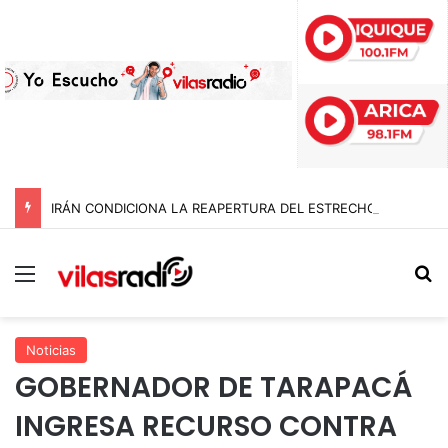
IRÁN CONDICIONA LA REAPERTURA DEL ESTRECHO DE ORMUZ Y EXIGE A ESTADOS UNIDOS EL FIN DEL BLOQUEO Y REPARACIONES DE GUERRA
Menú
B
Noticias
GOBERNADOR DE TARAPACÁ
INGRESA RECURSO CONTRA