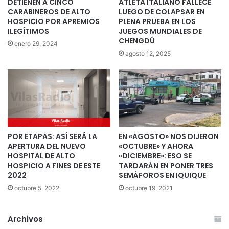
DETIENEN A CINCO
ATLETA ITALIANO FALLECE
CARABINEROS DE ALTO
LUEGO DE COLAPSAR EN
HOSPICIO POR APREMIOS
PLENA PRUEBA EN LOS
ILEGÍTIMOS
JUEGOS MUNDIALES DE
CHENGDÚ
enero 29, 2024
agosto 12, 2025
POR ETAPAS: ASÍ SERÁ LA
EN «AGOSTO» NOS DIJERON
APERTURA DEL NUEVO
«OCTUBRE» Y AHORA
HOSPITAL DE ALTO
«DICIEMBRE»: ESO SE
HOSPICIO A FINES DE ESTE
TARDARÁN EN PONER TRES
2022
SEMÁFOROS EN IQUIQUE
octubre 5, 2022
octubre 19, 2021
Archivos