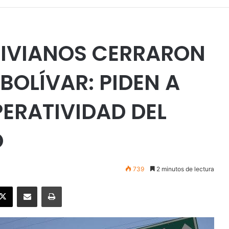
IVIANOS CERRARON
BOLÍVAR: PIDEN A
PERATIVIDAD DEL
O
739
2 minutos de lectura
ebook
X
Enviar vía email
Imprimir