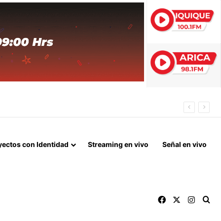
 FIN DEL BLOQUEO Y REPARACIONES DE GUERRA
yectos con Identidad
Streaming en vivo
Señal en vivo
Facebook
X
Instag
Bu