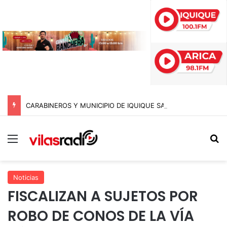
CARABINEROS Y MUNICIPIO DE IQUIQUE SACAN DE CIRCULACIÓN 10 MOTOCICLETAS Y DETIENEN A SEIS SUJETOS EN FISCALIZACIÓN NOCTURNA
Menú
B
Noticias
FISCALIZAN A SUJETOS POR
ROBO DE CONOS DE LA VÍA