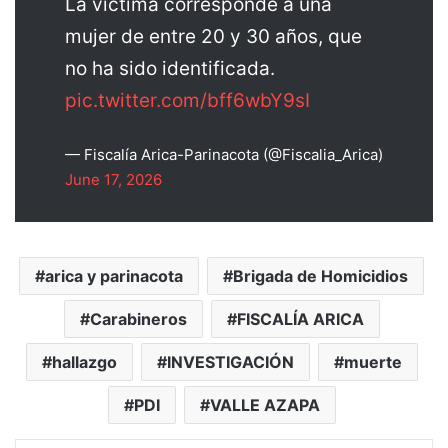
La víctima corresponde a una
mujer de entre 20 y 30 años, que
no ha sido identificada.
pic.twitter.com/bff6wbY9sI
— Fiscalía Arica-Parinacota (@Fiscalia_Arica)
June 17, 2026
arica y parinacota
Brigada de Homicidios
Carabineros
FISCALÍA ARICA
hallazgo
INVESTIGACIÓN
muerte
PDI
VALLE AZAPA