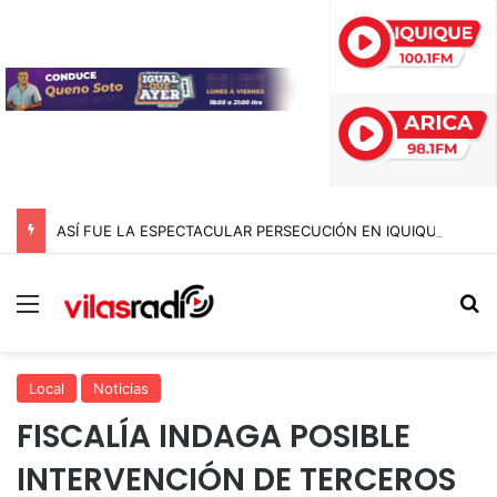
ASÍ FUE LA ESPECTACULAR PERSECUCIÓN EN IQUIQUE QUE TERMINÓ CON UN AUTO INCENDIADO TRAS CHOCAR CONTRA LA ROTONDA CHIPANA
Menú
B
Local
Noticias
FISCALÍA INDAGA POSIBLE
INTERVENCIÓN DE TERCEROS