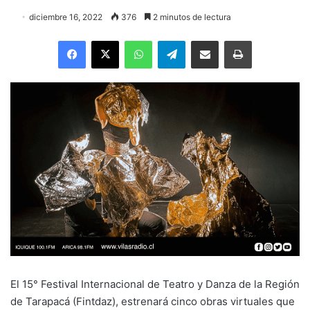
diciembre 16, 2022
376
2 minutos de lectura
Facebook
X
WhatsApp
Telegram
Enviar vía email
Imprimir
El 15° Festival Internacional de Teatro y Danza de la Región
de Tarapacá (Fintdaz), estrenará cinco obras virtuales que