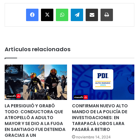
Facebook
X
WhatsApp
Telegram
Enviar vía email
Imprimir
Artículos relacionados
LA PERSIGUIÓ Y GRABÓ
CONFIRMAN NUEVO ALTO
TODO: CONDUCTORA QUE
MANDO DE LA POLICÍA DE
ATROPELLÓ A ADULTO
INVESTIGACIONES: EN
MAYOR Y SE DIO A LA FUGA
TARAPACÁ LOBOS LARA
EN SANTIAGO FUE DETENIDA
PASARÁ A RETIRO
GRACIAS A UN
noviembre 14, 2024