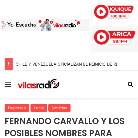
CHILE Y VENEZUELA OFICIALIZAN EL REINICIO DE RELACIONES CONSULARES Y AVANZAN HACIA LA NORMALIZACIÓN DE VÍNCULOS BILATERALES
Menú
B
Deportes
Local
Noticias
FERNANDO CARVALLO Y LOS
POSIBLES NOMBRES PARA