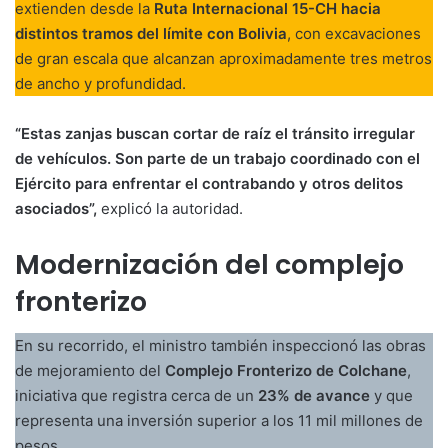
extienden desde la
Ruta Internacional 15-CH hacia
distintos tramos del límite con Bolivia
, con excavaciones
de gran escala que alcanzan aproximadamente tres metros
de ancho y profundidad.
“Estas zanjas buscan cortar de raíz el tránsito irregular
de vehículos. Son parte de un trabajo coordinado con el
Ejército para enfrentar el contrabando y otros delitos
asociados”,
explicó la autoridad.
Modernización del complejo
fronterizo
En su recorrido, el ministro también inspeccionó las obras
de mejoramiento del
Complejo Fronterizo de Colchane
,
iniciativa que registra cerca de un
23% de avance
y que
representa una inversión superior a los 11 mil millones de
pesos.