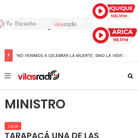
“NO VENIMOS A CELEBRAR LA MUERTE, SINO LA VIDA”: LA EMOTIVA ROMERÍA AL CEMENTERIO QUE MARCA EL CORAZÓN DE LA FIESTA DE SAN LORENZO
Menú
B
MINISTRO
Local
TARAPACÁ UNA DE LAS