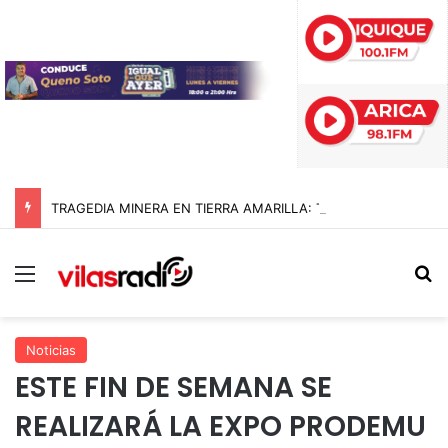
TRAGEDIA MINERA EN TIERRA AMARILLA: TRABAJADOR MUERE TRAS FATAL ACCIDENTE EN LA MINA DULCINEA
Menú
B
Noticias
ESTE FIN DE SEMANA SE
REALIZARÁ LA EXPO PRODEMU