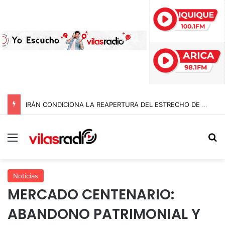
IRÁN CONDICIONA LA REAPERTURA DEL ESTRECHO DE ORMUZ Y EXIGE A ESTADOS UNIDOS EL FIN DEL BLOQUEO Y REPARACIONES DE GUERRA
Menú
B
Noticias
MERCADO CENTENARIO:
ABANDONO PATRIMONIAL Y