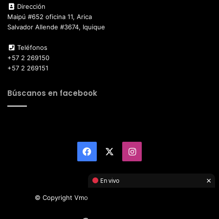
Dirección
Maipú #652 oficina 11, Arica
Salvador Allende #3674, Iquique
Teléfonos
+57 2 269150
+57 2 269151
Búscanos en facebook
Facebook
X
Instagram
×
En vivo
© Copyright Vmotor TI 2026, All Rights Reserved