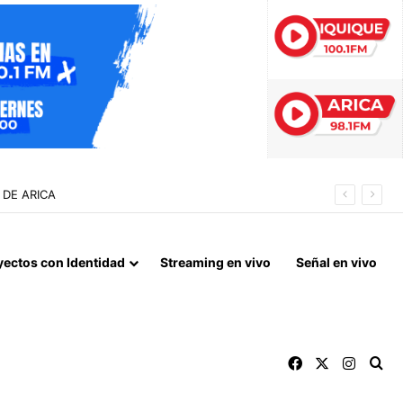
 EN TARAPACÁ
yectos con Identidad
Streaming en vivo
Señal en vivo
Facebook
X
Instag
Bu