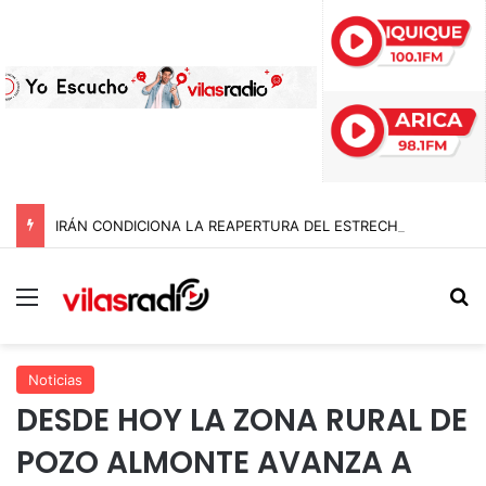
IRÁN CONDICIONA LA REAPERTURA DEL ESTRECHO DE ORMUZ Y EXIGE A ESTADOS UNIDOS EL FIN DEL BLOQUEO Y REPARACIONES DE GUERRA
Menú
B
Noticias
DESDE HOY LA ZONA RURAL DE
POZO ALMONTE AVANZA A