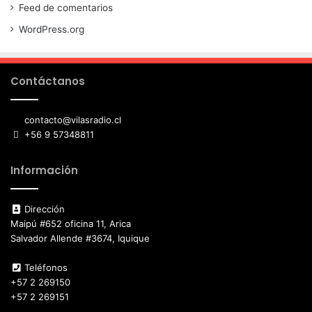
Feed de comentarios
WordPress.org
Contáctanos
contacto@vilasradio.cl
+56 9 57348811
Información
Dirección
Maipú #652 oficina 11, Arica
Salvador Allende #3674, Iquique
Teléfonos
+57 2 269150
+57 2 269151