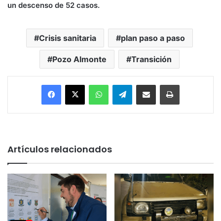
un descenso de 52 casos.
Crisis sanitaria
plan paso a paso
Pozo Almonte
Transición
Facebook
X
WhatsApp
Telegram
Enviar vía email
Imprimir
Artículos relacionados