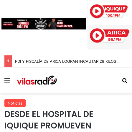
PDI Y FISCALÍA DE ARICA LOGRAN INCAUTAR 28 KILOS DE MARIHUANA OCULTOS EN UN CAMIÓN DE ALTO TONELAJE EN CHUNGARÁ
Menú
B
Noticias
DESDE EL HOSPITAL DE
IQUIQUE PROMUEVEN