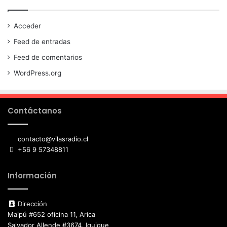
Acceder
Feed de entradas
Feed de comentarios
WordPress.org
Contáctanos
contacto@vilasradio.cl
+56 9 57348811
Información
Dirección
Maipú #652 oficina 11, Arica
Salvador Allende #3674, Iquique