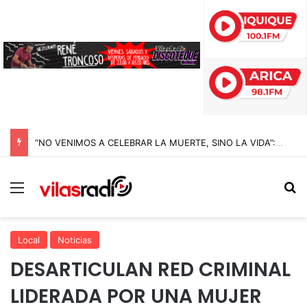
“NO VENIMOS A CELEBRAR LA MUERTE, SINO LA VIDA”: LA EMOTIVA ROMERÍA AL CEMENTERIO QUE MARCA EL CORAZÓN DE LA FIESTA DE SAN LORENZO
Menú
B
Local
Noticias
DESARTICULAN RED CRIMINAL
LIDERADA POR UNA MUJER