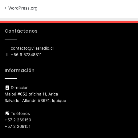
WordPress.org
Contáctanos
contacto@vilasradio.cl
+56 9 57348811
Información
Dirección
Maipú #652 oficina 11, Arica
Salvador Allende #3674, Iquique
Teléfonos
+57 2 269150
+57 2 269151