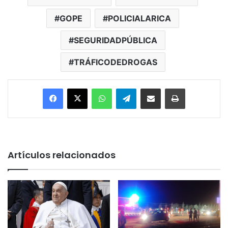
GOPE
POLICIALARICA
SEGURIDADPÚBLICA
TRÁFICODEDROGAS
Facebook
X
WhatsApp
Telegram
Enviar vía email
Imprimir
Artículos relacionados