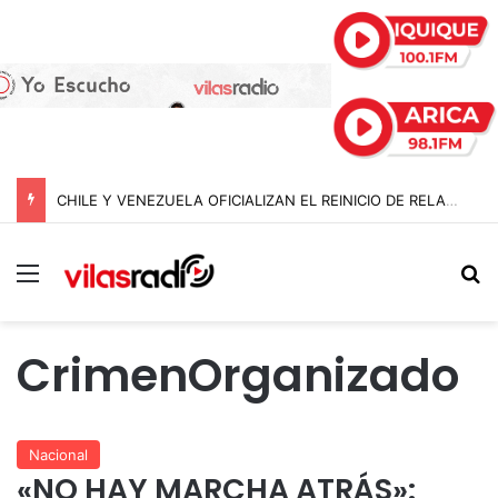
CHILE Y VENEZUELA OFICIALIZAN EL REINICIO DE RELACIONES CONSULARES Y AVANZAN HACIA LA NORMALIZACIÓN DE VÍNCULOS BILATERALES
Menú
B
CrimenOrganizado
Nacional
«NO HAY MARCHA ATRÁS»: