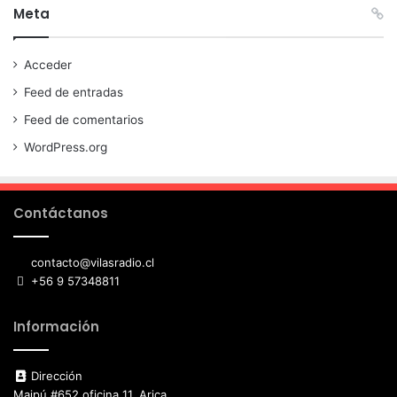
Meta
Acceder
Feed de entradas
Feed de comentarios
WordPress.org
Contáctanos
contacto@vilasradio.cl
+56 9 57348811
Información
Dirección
Maipú #652 oficina 11, Arica