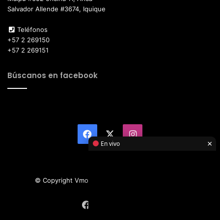
Salvador Allende #3674, Iquique
Teléfonos
+57 2 269150
+57 2 269151
Búscanos en facebook
Facebook
X
Instagram
×
En vivo
© Copyright Vmotor TI 2026, All Rights Reserved
Facebook
X
Instagram