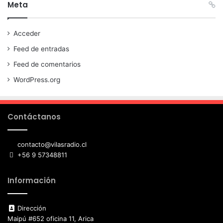
Meta
Acceder
Feed de entradas
Feed de comentarios
WordPress.org
Contáctanos
contacto@vilasradio.cl
+56 9 57348811
Información
Dirección
Maipú #652 oficina 11, Arica