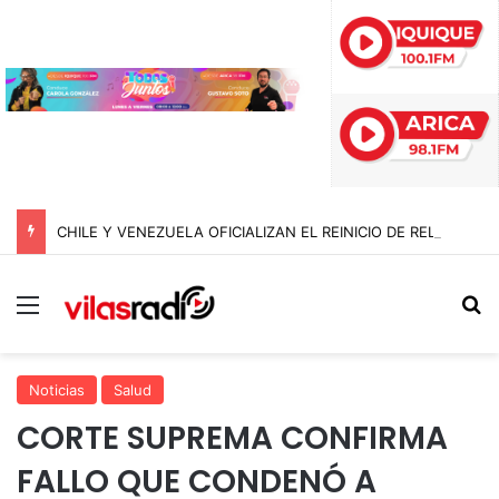
CHILE Y VENEZUELA OFICIALIZAN EL REINICIO DE RELACIONES CONSULARES Y AVANZAN HACIA LA NORMALIZACIÓN DE VÍNCULOS BILATERALES
Menú
B
Noticias
Salud
CORTE SUPREMA CONFIRMA
FALLO QUE CONDENÓ A