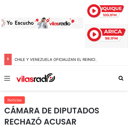
CHILE Y VENEZUELA OFICIALIZAN EL REINICIO DE RELACIONES CONSULARES Y AVANZAN HACIA LA NORMALIZACIÓN DE VÍNCULOS BILATERALES
Menú
B
Noticias
CÁMARA DE DIPUTADOS
RECHAZÓ ACUSAR