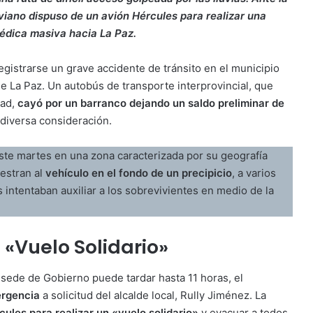
viano dispuso de un avión Hércules para realizar una
dica masiva hacia La Paz.
registrarse un grave accidente de tránsito en el municipio
de La Paz. Un autobús de transporte interprovincial, que
dad,
cayó por un barranco dejando un saldo preliminar de
diversa consideración.
ste martes en una zona caracterizada por su geografía
estran al
vehículo en el fondo de un precipicio
, a varios
 intentaban auxiliar a los sobrevivientes en medio de la
«Vuelo Solidario»
a sede de Gobierno puede tardar hasta 11 horas, el
ergencia
a solicitud del alcalde local, Rully Jiménez. La
cules para realizar un «vuelo solidario»
y evacuar a todos