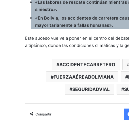
«Las labores de rescate continúan mientras s
siniestro».
«En Bolivia, los accidentes de carretera ca
mayoritariamente a fallas humanas».
Este suceso vuelve a poner en el centro del debate 
altiplánico, donde las condiciones climáticas y la
ACCIDENTECARRETERO
FUERZAAÉREABOLIVIANA
SEGURIDADVIAL
S
Compartir