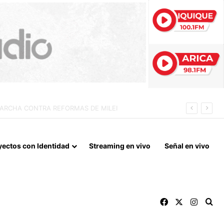
 LA NORMALIZACIÓN DE VÍNCULOS BILATERALES
yectos con Identidad
Streaming en vivo
Señal en vivo
Facebook
X
Instag
Bu