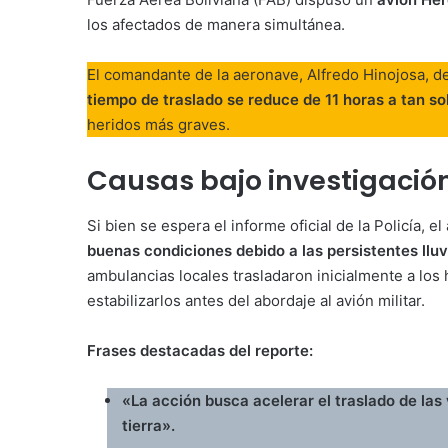
los afectados de manera simultánea.
El comandante de la aeronave, Alfredo Hinojosa, de
tiempo de traslado se reduce de 11 horas a tan s
heridos más graves.
Causas bajo investigació
Si bien se espera el informe oficial de la Policía, 
buenas condiciones debido a las persistentes lluv
ambulancias locales trasladaron inicialmente a los 
estabilizarlos antes del abordaje al avión militar.
Frases destacadas del reporte:
«La acción busca acelerar el traslado de las 
tierra».