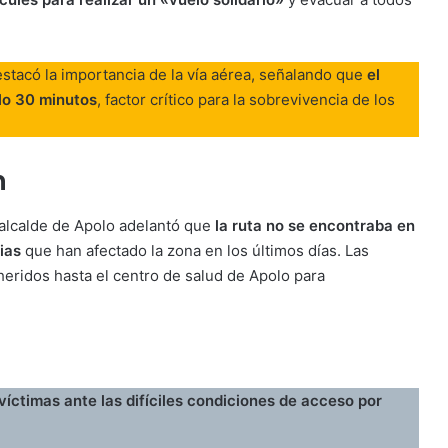
stacó la importancia de la vía aérea, señalando que
el
olo 30 minutos
, factor crítico para la sobrevivencia de los
n
el alcalde de Apolo adelantó que
la ruta no se encontraba en
ias
que han afectado la zona en los últimos días. Las
heridos hasta el centro de salud de Apolo para
víctimas ante las difíciles condiciones de acceso por