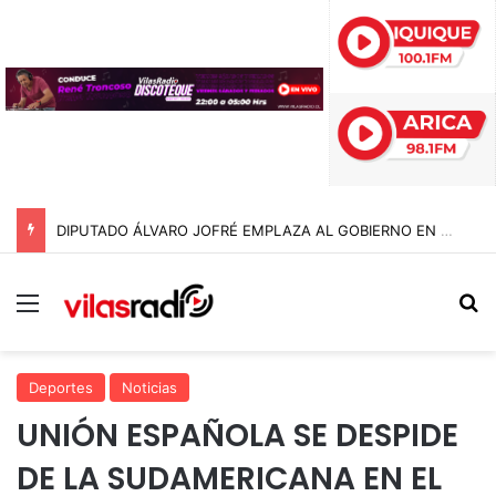
DIPUTADO ÁLVARO JOFRÉ EMPLAZA AL GOBIERNO EN EL CONGRESO POR EXPLOSIVO AUMENTO DE PERSONAS EN SITUACIÓN DE CALLE EN TARAPACÁ
Menú
B
Deportes
Noticias
UNIÓN ESPAÑOLA SE DESPIDE
DE LA SUDAMERICANA EN EL