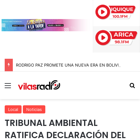
RODRIGO PAZ PROMETE UNA NUEVA ERA EN BOLIVIA SIN «JEFAZOS» Y PIDE DISCULPAS PÚBLICAS
Menú
B
Local
Noticias
TRIBUNAL AMBIENTAL
RATIFICA DECLARACIÓN DEL