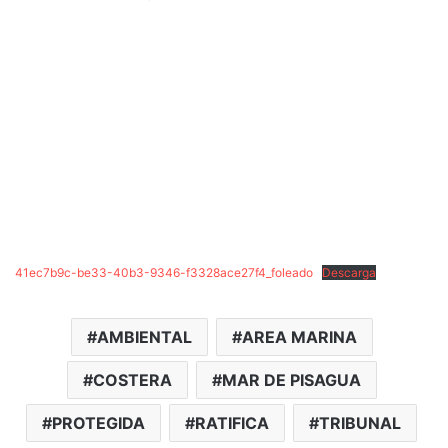
41ec7b9c-be33-40b3-9346-f3328ace27f4_foleado
Descarga
AMBIENTAL
AREA MARINA
COSTERA
MAR DE PISAGUA
PROTEGIDA
RATIFICA
TRIBUNAL