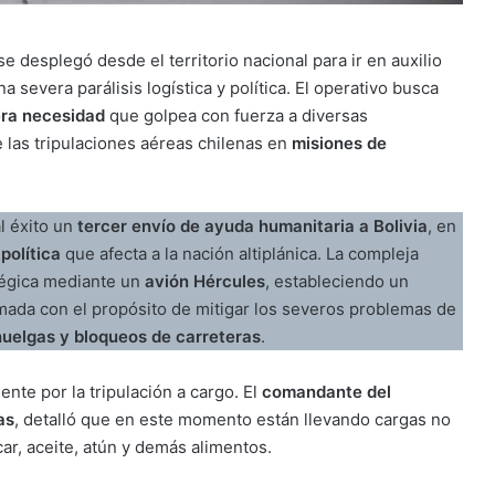
e desplegó desde el territorio nacional para ir en auxilio
na severa parálisis logística y política. El operativo busca
era necesidad
que golpea con fuerza a diversas
 las tripulaciones aéreas chilenas en
misiones de
l éxito un
tercer envío de ayuda humanitaria a Bolivia
, en
política
que afecta a la nación altiplánica. La compleja
tégica mediante un
avión Hércules
, estableciendo un
rmada con el propósito de mitigar los severos problemas de
huelgas y bloqueos de carreteras
.
nte por la tripulación a cargo. El
comandante del
as
, detalló que en este momento están llevando cargas no
ar, aceite, atún y demás alimentos.