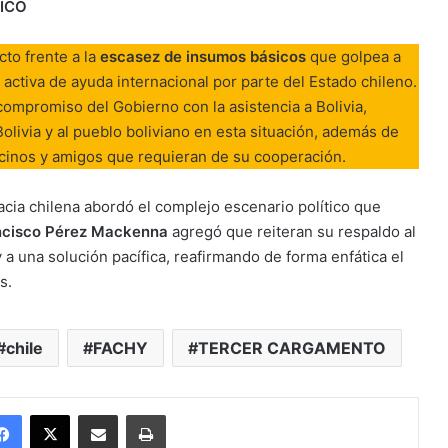
ICO
cto frente a la
escasez de insumos básicos
que golpea a
 activa de ayuda internacional por parte del Estado chileno.
compromiso del Gobierno con la asistencia a Bolivia,
livia y al pueblo boliviano en esta situación, además de
ecinos y amigos que requieran de su cooperación.
cia chilena abordó el complejo escenario político que
ancisco Pérez Mackenna
agregó que reiteran su respaldo al
 a una solución pacífica, reafirmando de forma enfática el
s.
chile
FACHY
TERCER CARGAMENTO
Facebook
X
Enviar vía email
Imprimir