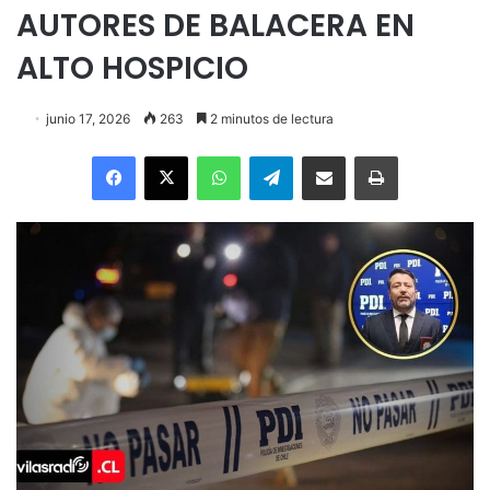
AUTORES DE BALACERA EN
ALTO HOSPICIO
junio 17, 2026
263
2 minutos de lectura
Facebook
X
WhatsApp
Telegram
Enviar vía email
Imprimir