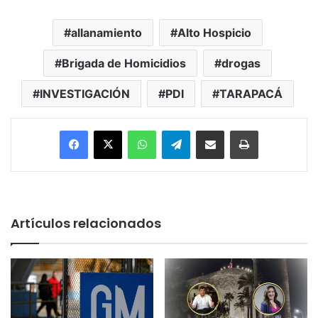
allanamiento
Alto Hospicio
Brigada de Homicidios
drogas
INVESTIGACIÓN
PDI
TARAPACÁ
Facebook
X
WhatsApp
Telegram
Enviar vía email
Imprimir
Artículos relacionados