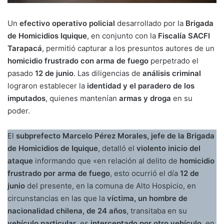
Un
efectivo operativo policial
desarrollado por la
Brigada
de Homicidios Iquique
, en conjunto con la
Fiscalía SACFI
Tarapacá
, permitió capturar a los presuntos autores de un
homicidio frustrado con arma de fuego
perpetrado el
pasado
12 de junio
. Las diligencias de
análisis criminal
lograron establecer la
identidad y el paradero de los
imputados
, quienes mantenían
armas y droga
en su
poder.
El
subprefecto Marcelo Pérez Morales, jefe de la Brigada
de Homicidios de Iquique
, detalló el
violento inicio del
ataque
informando que «en relación al delito de
homicidio
frustrado por arma de fuego
, esto ocurrió el día
12 de
junio
del presente, en la comuna de Alto Hospicio, en
circunstancias en las que la
víctima, un hombre de
nacionalidad chilena, de 24 años
, transitaba en su
vehículo particular
, es
interceptado por otro vehículo
, en