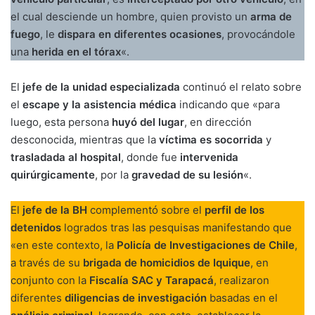
el cual desciende un hombre, quien provisto un
arma de
fuego
, le
dispara en diferentes ocasiones
, provocándole
una
herida en el tórax
«.
El
jefe de la unidad especializada
continuó el relato sobre
el
escape y la asistencia médica
indicando que «para
luego, esta persona
huyó del lugar
, en dirección
desconocida, mientras que la
víctima es socorrida
y
trasladada al hospital
, donde fue
intervenida
quirúrgicamente
, por la
gravedad de su lesión
«.
El
jefe de la BH
complementó sobre el
perfil de los
detenidos
logrados tras las pesquisas manifestando que
«en este contexto, la
Policía de Investigaciones de Chile
,
a través de su
brigada de homicidios de Iquique
, en
conjunto con la
Fiscalía SAC y Tarapacá
, realizaron
diferentes
diligencias de investigación
basadas en el