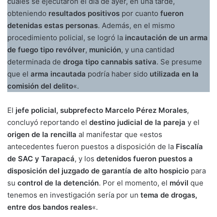
cuales se ejecutaron el día de ayer, en una tarde,
obteniendo
resultados positivos
por cuanto
fueron
detenidas estas personas
. Además, en el mismo
procedimiento policial, se logró la
incautación de un arma
de fuego tipo revólver
,
munición
, y una cantidad
determinada de
droga tipo cannabis sativa
. Se presume
que el
arma incautada
podría haber sido
utilizada en la
comisión del delito
«.
El
jefe policial, subprefecto Marcelo Pérez Morales
,
concluyó reportando el
destino judicial de la pareja
y el
origen de la rencilla
al manifestar que «estos
antecedentes fueron puestos a disposición de la
Fiscalía
de SAC y Tarapacá
, y los
detenidos fueron puestos a
disposición del juzgado de garantía de alto hospicio
para
su
control de la detención
. Por el momento, el
móvil
que
tenemos en investigación sería por un
tema de drogas,
entre dos bandos reales
«.