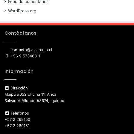
Feed de comentarios
WordPress.org
Contáctanos
contacto@vilasradio.cl
+56 9 57348811
Información
Dirección
Maipú #652 oficina 11, Arica
Salvador Allende #3674, Iquique
Teléfonos
+57 2 269150
+57 2 269151