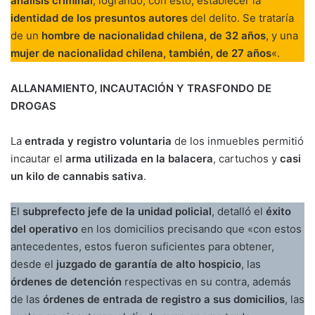
análisis criminal
, logrando, con esto, establecer la
identidad de los presuntos autores
del delito. Se trataría
de un
hombre de nacionalidad chilena, de 32 años
, y una
mujer de nacionalidad chilena, también, de 27 años
«.
ALLANAMIENTO, INCAUTACIÓN Y TRASFONDO DE
DROGAS
La
entrada y registro voluntaria
de los inmuebles permitió
incautar el
arma utilizada en la balacera
, cartuchos y
casi
un kilo de cannabis sativa
.
El
subprefecto jefe de la unidad policial
, detalló el
éxito
del operativo
en los domicilios precisando que «con estos
antecedentes, estos fueron suficientes para obtener,
desde el
juzgado de garantía de alto hospicio
, las
órdenes de detención
respectivas en su contra, además
de las
órdenes de entrada de registro a sus domicilios
, las